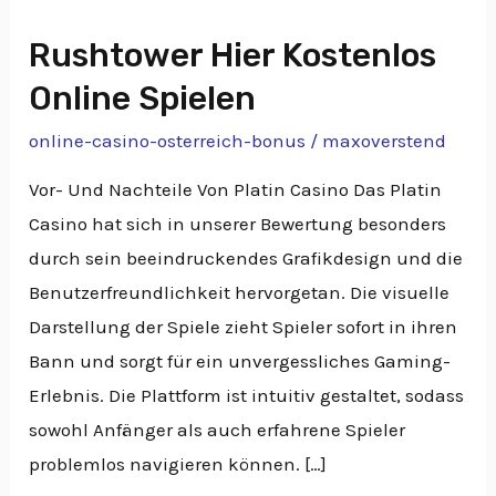
Rushtower Hier Kostenlos
Rushtower
Hier
Online Spielen
Kostenlos
online-casino-osterreich-bonus
/
maxoverstend
Online
Spielen
Vor- Und Nachteile Von Platin Casino Das Platin
Casino hat sich in unserer Bewertung besonders
durch sein beeindruckendes Grafikdesign und die
Benutzerfreundlichkeit hervorgetan. Die visuelle
Darstellung der Spiele zieht Spieler sofort in ihren
Bann und sorgt für ein unvergessliches Gaming-
Erlebnis. Die Plattform ist intuitiv gestaltet, sodass
sowohl Anfänger als auch erfahrene Spieler
problemlos navigieren können. […]