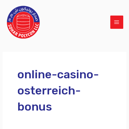
Skip
MAI
to
ME
content
online-casino-
osterreich-
bonus