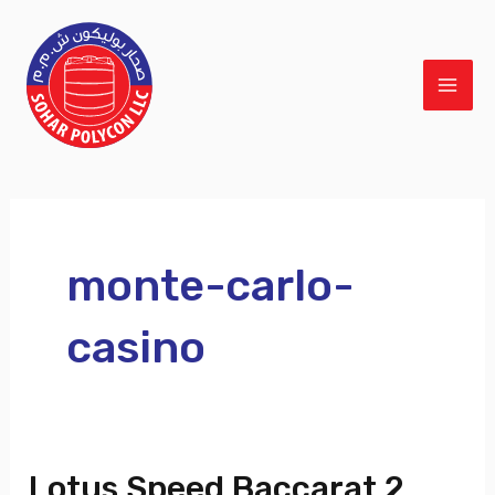
Skip
MAI
to
ME
content
monte-carlo-
casino
Lotus Speed Baccarat 2
Lotus