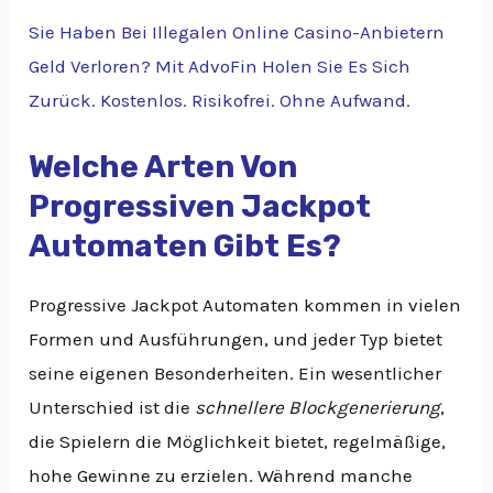
Sie Haben Bei Illegalen Online Casino-Anbietern
Geld Verloren? Mit AdvoFin Holen Sie Es Sich
Zurück. Kostenlos. Risikofrei. Ohne Aufwand.
Welche Arten Von
Progressiven Jackpot
Automaten Gibt Es?
Progressive Jackpot Automaten kommen in vielen
Formen und Ausführungen, und jeder Typ bietet
seine eigenen Besonderheiten. Ein wesentlicher
Unterschied ist die
schnellere Blockgenerierung
,
die Spielern die Möglichkeit bietet,
regelmäßige,
hohe Gewinne
zu erzielen. Während manche