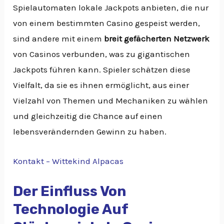
Spielautomaten lokale Jackpots anbieten, die nur
von einem bestimmten Casino gespeist werden,
sind andere mit einem
breit gefächerten Netzwerk
von Casinos verbunden, was zu gigantischen
Jackpots führen kann. Spieler schätzen diese
Vielfalt, da sie es ihnen ermöglicht, aus einer
Vielzahl von Themen und Mechaniken zu wählen
und gleichzeitig die Chance auf einen
lebensverändernden Gewinn zu haben.
Kontakt – Wittekind Alpacas
Der Einfluss Von
Technologie Auf