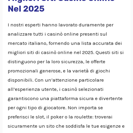
Nel 2025
I nostri esperti hanno lavorato duramente per
analizzare tutti i casinò online presenti sul
mercato italiano, fornendo una lista accurata dei
migliori siti di casinò online nel 2025. Questi siti si
distinguono per la loro sicurezza, le offerte
promozionali generose, e la varietà di giochi
disponibili. Con un’attenzione particolare
all’esperienza utente, i casinò selezionati
garantiscono una piattaforma sicura e divertente
per ogni tipo di giocatore. Non importa se
preferisci le slot, il poker o la roulette: troverai
sicuramente un sito che soddisfa le tue esigenze e