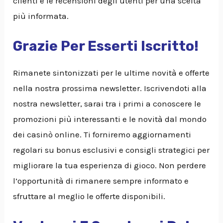
clienti e le recensioni degli utenti per una scelta
più informata.
Grazie Per Esserti Iscritto!
Rimanete sintonizzati per le ultime novità e offerte
nella nostra prossima newsletter. Iscrivendoti alla
nostra newsletter, sarai tra i primi a conoscere le
promozioni più interessanti e le novità dal mondo
dei casinò online. Ti forniremo aggiornamenti
regolari su bonus esclusivi e consigli strategici per
migliorare la tua esperienza di gioco. Non perdere
l’opportunità di rimanere sempre informato e
sfruttare al meglio le offerte disponibili.