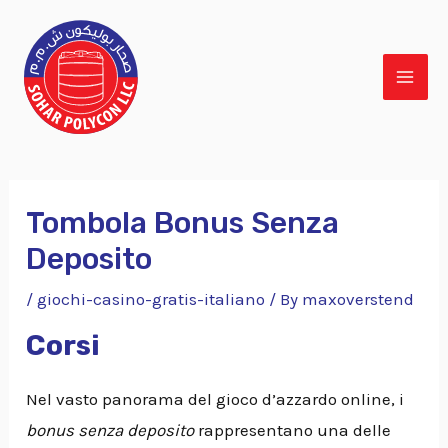
Skip
MAI
to
ME
content
Tombola Bonus Senza
Deposito
/
giochi-casino-gratis-italiano
/ By
maxoverstend
Corsi
Nel vasto panorama del gioco d’azzardo online, i
bonus senza deposito
rappresentano una delle