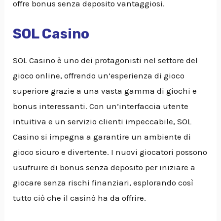
offre bonus senza deposito vantaggiosi.
SOL Casino
SOL Casino è uno dei protagonisti nel settore del
gioco online, offrendo un’esperienza di gioco
superiore grazie a una vasta gamma di giochi e
bonus interessanti. Con un’interfaccia utente
intuitiva e un servizio clienti impeccabile, SOL
Casino si impegna a garantire un ambiente di
gioco sicuro e divertente. I nuovi giocatori possono
usufruire di bonus senza deposito per iniziare a
giocare senza rischi finanziari, esplorando così
tutto ciò che il casinò ha da offrire.