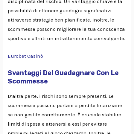
disciplinata del rischio. Un vantaggio chiave è la
possibilità di ottenere guadagni significativi
attraverso strategie ben pianificate. Inoltre, le
scommesse possono migliorare la tua conoscenza
sportiva e offrirti un intrattenimento coinvolgente.
Eurobet Casinò
Svantaggi Del Guadagnare Con Le
Scommesse
D’altra parte, i rischi sono sempre presenti. Le
scommesse possono portare a perdite finanziarie
se non gestite correttamente. È cruciale stabilire
limiti di spesa e attenersi a essi per evitare
problemi legati al gioco d’azzardo. Inoltre, le