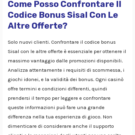
Come Posso Confrontare Il
Codice Bonus Sisal Con Le
Altre Offerte?
Solo nuovi clienti. Confrontare il codice bonus
Sisal con le altre offerte è essenziale per ottenere il
massimo vantaggio dalle promozioni disponibili.
Analizza attentamente i requisiti di scommessa, i
giochi idonei, e la validità dei bonus. Ogni casinò
offre termini e condizioni differenti, quindi
prendersi il tempo per leggere e confrontare
queste informazioni può fare una grande
differenza nella tua esperienza di gioco. Non
dimenticare di considerare anche il supporto