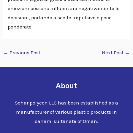
emozioni possono influenzare negativamente le
decisioni, portando a scelte impulsive e poco
ponderate.
←
Previous Post
Next Post
→
About
Sohar polycon LLC has been established as a
manufacturer of various plastic products in
saham, sultanate of Oman.