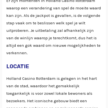
Er zijn momenten in Holland Casino Rotterdam
waarop een verandering van spel de moeite waard
kan zijn. Als de jackpot is gevallen, is de volgende
stap vaak om te beslissen welk spel je wilt
uitproberen. Je uitbetaling zal afhankelijk zijn
van de winlijn waarop je terechtkomt, dus het is
altijd een gok waard om nieuwe mogelijkheden te
verkennen.
LOCATIE
Holland Casino Rotterdam is gelegen in het hart
van de stad, waardoor het gemakkelijk
toegankelijk is voor zowel lokale bewoners als
bezoekers. Het iconische gebouw biedt een