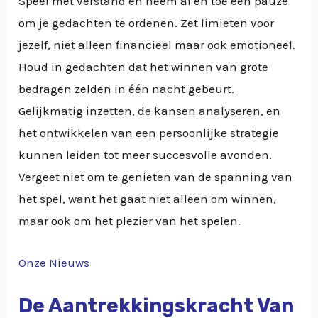
Speel met verstand en neem af en toe een pauze
om je gedachten te ordenen. Zet limieten voor
jezelf, niet alleen financieel maar ook emotioneel.
Houd in gedachten dat het winnen van grote
bedragen zelden in één nacht gebeurt.
Gelijkmatig inzetten, de kansen analyseren, en
het ontwikkelen van een persoonlijke strategie
kunnen leiden tot meer succesvolle avonden.
Vergeet niet om te genieten van de spanning van
het spel, want het gaat niet alleen om winnen,
maar ook om het plezier van het spelen.
Onze Nieuws
De Aantrekkingskracht Van