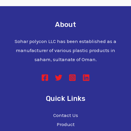
About
Sohar polycon LLC has been established as a
manufacturer of various plastic products in
saham, sultanate of Oman.
Quick Links
Contact Us
Product