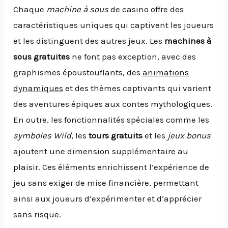
Chaque
machine à sous
de casino offre des
caractéristiques uniques qui captivent les joueurs
et les distinguent des autres jeux. Les
machines à
sous gratuites
ne font pas exception, avec des
graphismes époustouflants, des
animations
dynamiques
et des thèmes captivants qui varient
des aventures épiques aux contes mythologiques.
En outre, les fonctionnalités spéciales comme les
symboles Wild
, les
tours gratuits
et les
jeux bonus
ajoutent une dimension supplémentaire au
plaisir. Ces éléments enrichissent l’expérience de
jeu sans exiger de mise financière, permettant
ainsi aux joueurs d’expérimenter et d’apprécier
sans risque.