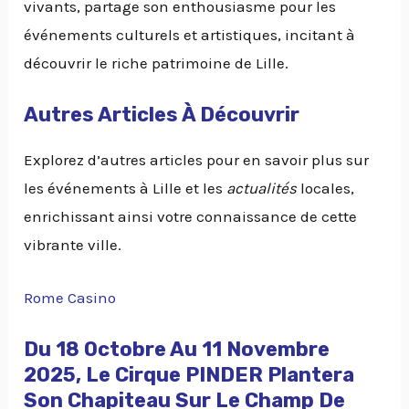
vivants, partage son enthousiasme pour les
événements culturels et artistiques, incitant à
découvrir le riche patrimoine de Lille.
Autres Articles À Découvrir
Explorez d’autres articles pour en savoir plus sur
les événements à Lille et les
actualités
locales,
enrichissant ainsi votre connaissance de cette
vibrante ville.
Rome Casino
Du 18 Octobre Au 11 Novembre
2025, Le Cirque PINDER Plantera
Son Chapiteau Sur Le Champ De