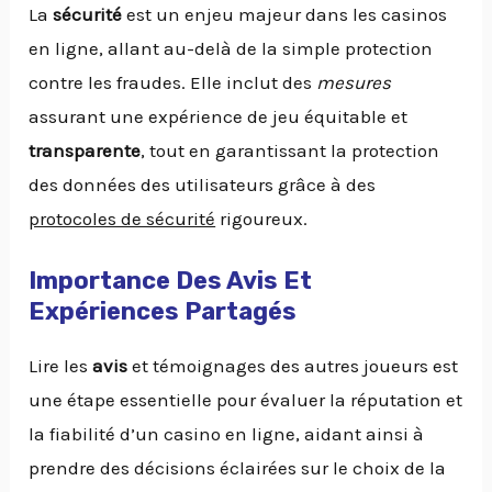
La
sécurité
est un enjeu majeur dans les casinos
en ligne, allant au-delà de la simple protection
contre les fraudes. Elle inclut des
mesures
assurant une expérience de jeu équitable et
transparente
, tout en garantissant la protection
des données des utilisateurs grâce à des
protocoles de sécurité
rigoureux.
Importance Des Avis Et
Expériences Partagés
Lire les
avis
et témoignages des autres joueurs est
une étape essentielle pour évaluer la réputation et
la fiabilité d’un casino en ligne, aidant ainsi à
prendre des décisions éclairées sur le choix de la