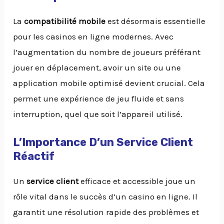
La
compatibilité mobile
est désormais essentielle
pour les casinos en ligne modernes. Avec
l’augmentation du nombre de joueurs préférant
jouer en déplacement, avoir un site ou une
application mobile optimisé devient crucial. Cela
permet une expérience de jeu fluide et sans
interruption, quel que soit l’appareil utilisé.
L’Importance D’un Service Client
Réactif
Un
service client
efficace et accessible joue un
rôle vital dans le succès d’un casino en ligne. Il
garantit une résolution rapide des problèmes et