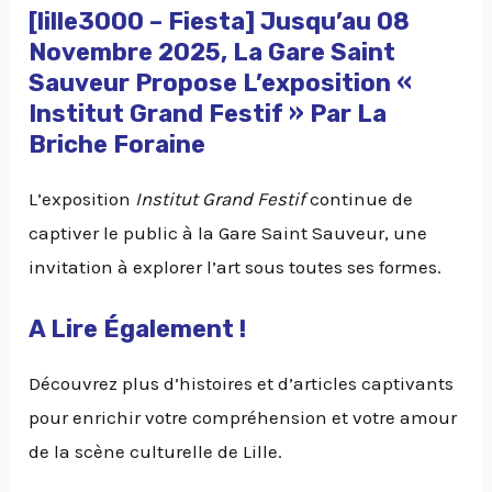
[lille3000 – Fiesta] Jusqu’au 08
Novembre 2025, La Gare Saint
Sauveur Propose L’exposition «
Institut Grand Festif » Par La
Briche Foraine
L’exposition
Institut Grand Festif
continue de
captiver le public à la Gare Saint Sauveur, une
invitation à explorer l’art sous toutes ses formes.
A Lire Également !
Découvrez plus d’histoires et d’articles captivants
pour enrichir votre compréhension et votre amour
de la scène culturelle de Lille.