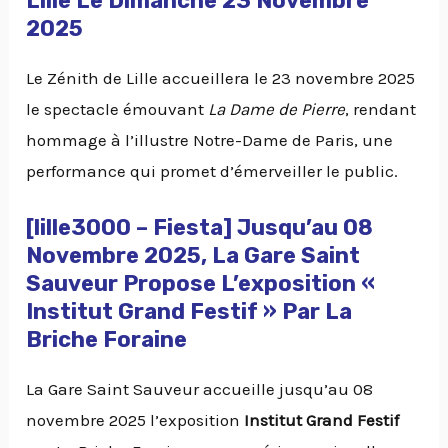
Lille Le Dimanche 23 Novembre
2025
Le Zénith de Lille accueillera le 23 novembre 2025
le spectacle émouvant
La Dame de Pierre
, rendant
hommage à l’illustre Notre-Dame de Paris, une
performance qui promet d’émerveiller le public.
[lille3000 – Fiesta] Jusqu’au 08
Novembre 2025, La Gare Saint
Sauveur Propose L’exposition «
Institut Grand Festif » Par La
Briche Foraine
La Gare Saint Sauveur accueille jusqu’au 08
novembre 2025 l’exposition
Institut Grand Festif