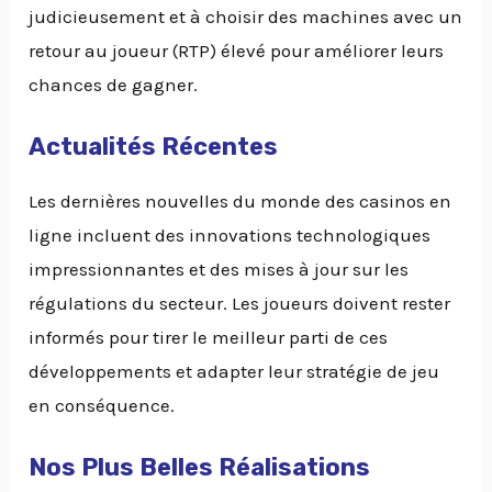
judicieusement et à choisir des machines avec un
retour au joueur (RTP) élevé pour améliorer leurs
chances de gagner.
Actualités Récentes
Les dernières nouvelles du monde des casinos en
ligne incluent des innovations technologiques
impressionnantes et des mises à jour sur les
régulations du secteur. Les joueurs doivent rester
informés pour tirer le meilleur parti de ces
développements et adapter leur stratégie de jeu
en conséquence.
Nos Plus Belles Réalisations