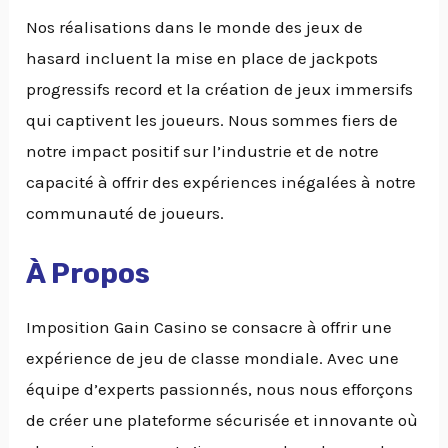
Nos réalisations dans le monde des jeux de
hasard incluent la mise en place de jackpots
progressifs record et la création de jeux immersifs
qui captivent les joueurs. Nous sommes fiers de
notre impact positif sur l’industrie et de notre
capacité à offrir des expériences inégalées à notre
communauté de joueurs.
À Propos
Imposition Gain Casino se consacre à offrir une
expérience de jeu de classe mondiale. Avec une
équipe d’experts passionnés, nous nous efforçons
de créer une plateforme sécurisée et innovante où