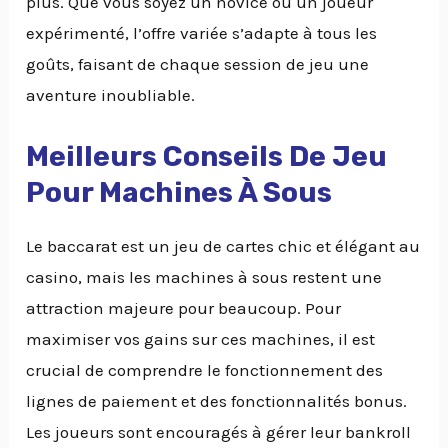
plus. Que vous soyez un novice ou un joueur
expérimenté, l’offre variée s’adapte à tous les
goûts, faisant de chaque session de jeu une
aventure inoubliable.
Meilleurs Conseils De Jeu
Pour Machines À Sous
Le baccarat est un jeu de cartes chic et élégant au
casino, mais les machines à sous restent une
attraction majeure pour beaucoup. Pour
maximiser vos gains sur ces machines, il est
crucial de comprendre le fonctionnement des
lignes de paiement et des fonctionnalités bonus.
Les joueurs sont encouragés à gérer leur bankroll