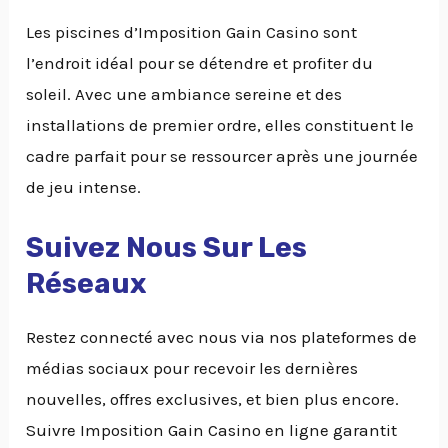
Les piscines d’Imposition Gain Casino sont
l’endroit idéal pour se détendre et profiter du
soleil. Avec une ambiance sereine et des
installations de premier ordre, elles constituent le
cadre parfait pour se ressourcer après une journée
de jeu intense.
Suivez Nous Sur Les
Réseaux
Restez connecté avec nous via nos plateformes de
médias sociaux pour recevoir les dernières
nouvelles, offres exclusives, et bien plus encore.
Suivre Imposition Gain Casino en ligne garantit