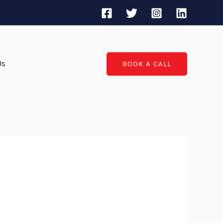
Us
BOOK A CALL