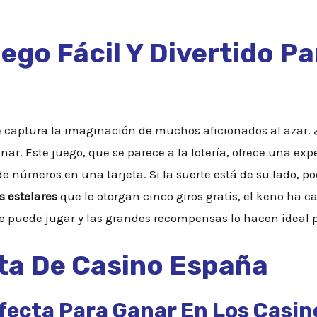
uego Fácil Y Divertido P
e captura la imaginación de muchos aficionados al azar.
r. Este juego, que se parece a la lotería, ofrece una expe
de números en una tarjeta. Si la suerte está de su lado, p
s estelares
que le otorgan cinco giros gratis, el keno ha 
e puede jugar y las grandes recompensas lo hacen ideal p
ta De Casino España
fecta Para Ganar En Los Casin