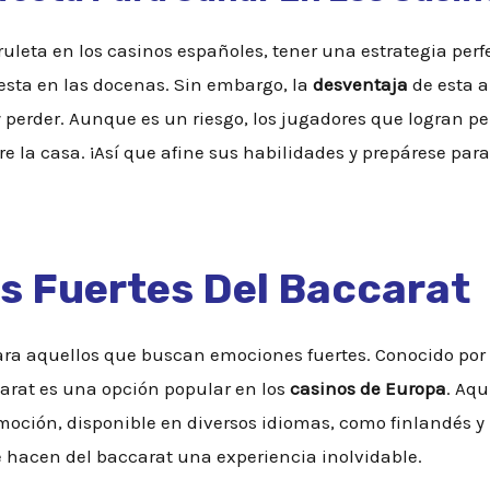
leta en los casinos españoles, tener una estrategia perfe
esta en las docenas. Sin embargo, la
desventaja
de esta 
 perder. Aunque es un riesgo, los jugadores que logran p
e la casa. ¡Así que afine sus habilidades y prepárese para 
s Fuertes Del Baccarat
para aquellos que buscan emociones fuertes. Conocido por 
ccarat es una opción popular en los
casinos de Europa
. Aqu
moción, disponible en diversos idiomas, como finlandés y 
e hacen del baccarat una experiencia inolvidable.