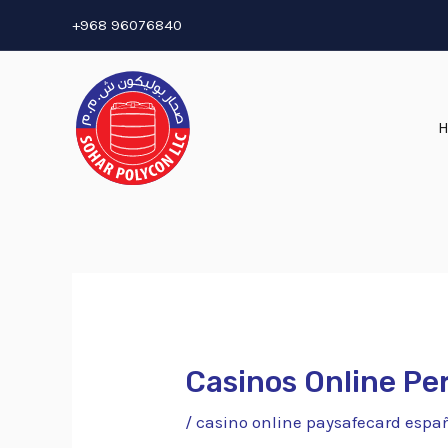
Skip
+968 96076840
to
content
Casinos Online Pe
/
casino online paysafecard espa