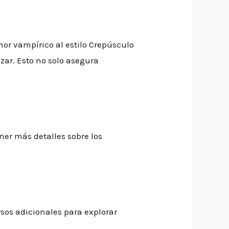
or vampírico al estilo Crepúsculo
azar. Esto no solo asegura
ner más detalles sobre los
rsos adicionales para explorar