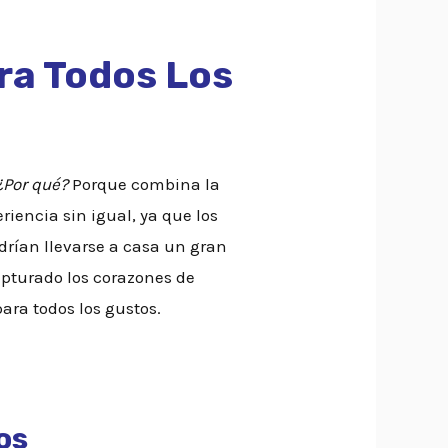
ara Todos Los
¿Por qué?
Porque combina la
riencia sin igual, ya que los
odrían llevarse a casa un gran
capturado los corazones de
ara todos los gustos.
os