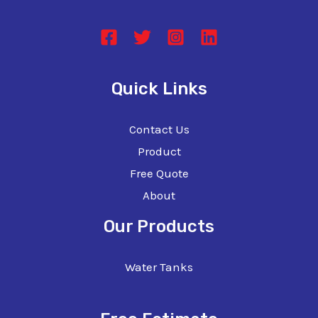
Quick Links
Contact Us
Product
Free Quote
About
Our Products
Water Tanks