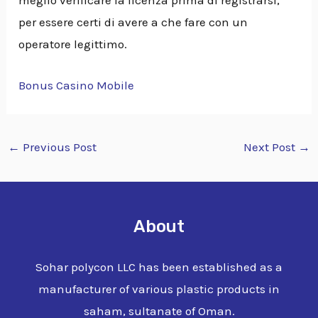
per essere certi di avere a che fare con un
operatore legittimo.
Bonus Casino Mobile
←
Previous Post
Next Post
→
About
Sohar polycon LLC has been established as a
manufacturer of various plastic products in
saham, sultanate of Oman.