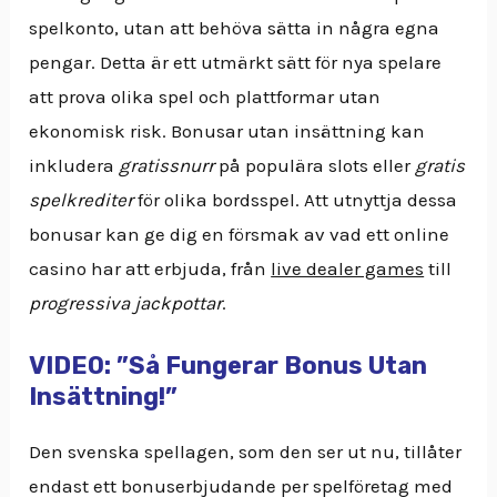
spelkonto, utan att behöva sätta in några egna
pengar. Detta är ett utmärkt sätt för nya spelare
att prova olika spel och plattformar utan
ekonomisk risk. Bonusar utan insättning kan
inkludera
gratissnurr
på populära slots eller
gratis
spelkrediter
för olika bordsspel. Att utnyttja dessa
bonusar kan ge dig en försmak av vad ett online
casino har att erbjuda, från
live dealer games
till
progressiva jackpottar
.
VIDEO: ”Så Fungerar Bonus Utan
Insättning!”
Den svenska spellagen, som den ser ut nu, tillåter
endast ett bonuserbjudande per spelföretag med