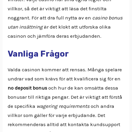
villkor, så det är viktigt att läsa det finstilta
noggrant. För att dra full nytta av en
casino bonus
utan insättning
är det klokt att utforska olika
casinon och jämföra deras erbjudanden.
Vanliga Frågor
Valda casinon kommer att rensas. Många spelare
undrar vad som krävs för att kvalificera sig för en
no deposit bonus
och hur de kan omsätta dessa
bonusar till riktiga pengar. Det är viktigt att förstå
de specifika
wagering requirements
och andra
villkor som gäller för varje erbjudande. Det
rekommenderas alltid att kontakta kundsupport