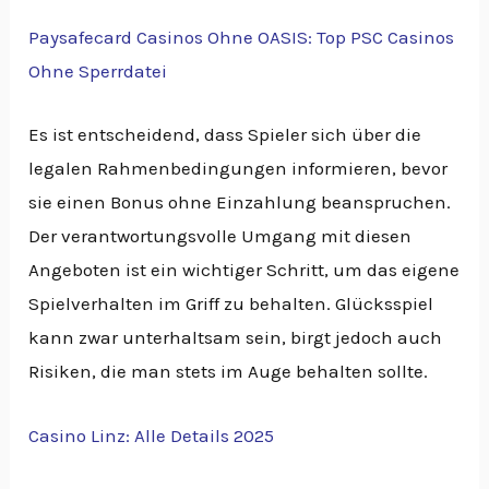
Paysafecard Casinos Ohne OASIS: Top PSC Casinos
Ohne Sperrdatei
Es ist entscheidend, dass Spieler sich über die
legalen Rahmenbedingungen informieren, bevor
sie einen Bonus ohne Einzahlung beanspruchen.
Der verantwortungsvolle Umgang mit diesen
Angeboten ist ein wichtiger Schritt, um das eigene
Spielverhalten im Griff zu behalten. Glücksspiel
kann zwar unterhaltsam sein, birgt jedoch auch
Risiken, die man stets im Auge behalten sollte.
Casino Linz: Alle Details 2025