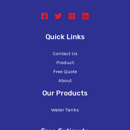
Quick Links
Contact Us
Product
Free Quote
About
Our Products
Water Tanks