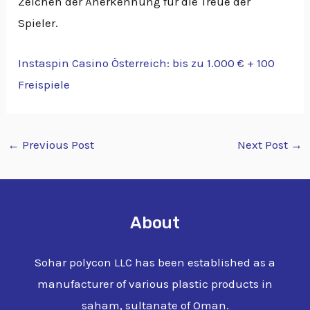
Zeichen der Anerkennung für die Treue der
Spieler.
Instaspin Casino Österreich: bis zu 1.000 € + 100
Freispiele
←
Previous Post
Next Post
→
About
Sohar polycon LLC has been established as a
manufacturer of various plastic products in
saham, sultanate of Oman.