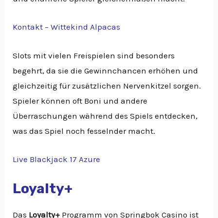
Kontakt – Wittekind Alpacas
Slots mit vielen Freispielen sind besonders
begehrt, da sie die Gewinnchancen erhöhen und
gleichzeitig für zusätzlichen Nervenkitzel sorgen.
Spieler können oft Boni und andere
Überraschungen während des Spiels entdecken,
was das Spiel noch fesselnder macht.
Live Blackjack 17 Azure
Loyalty+
Das
Loyalty+
Programm von Springbok Casino ist