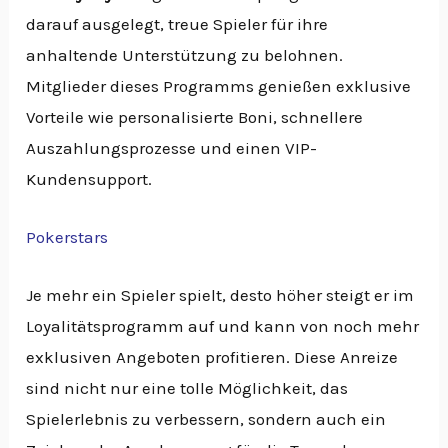
darauf ausgelegt, treue Spieler für ihre
anhaltende Unterstützung zu belohnen.
Mitglieder dieses Programms genießen exklusive
Vorteile wie personalisierte Boni, schnellere
Auszahlungsprozesse und einen VIP-
Kundensupport.
Pokerstars
Je mehr ein Spieler spielt, desto höher steigt er im
Loyalitätsprogramm auf und kann von noch mehr
exklusiven Angeboten profitieren. Diese Anreize
sind nicht nur eine tolle Möglichkeit, das
Spielerlebnis zu verbessern, sondern auch ein