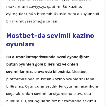
maksimum səviyyəyə çatdırır. Bu kazino,
oyunçular üçün həm təhlükəsiz, həm də əyləncəli
bir mühit yaratmağa çalışır.
Mostbet-də sevimli kazino
oyunları
Bu qumar kateqoriyasında əvvəl oynadığınız
bütün oyunları görə bilərsiniz və onları
sevimlilərinizə əlavə edə bilərsiniz
. Mostbet
platformasında müxtəlif kazino oyunlarını tapa
bilərsiniz. Oyunçular sevdikləri oyunları asanlıqla
seçərək, onları sevimlilər siyahısına əlavə edə
bilərlər. Bu, oyunçuların tez bir zamanda sevimli